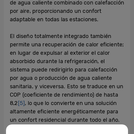
de agua caliente combinado con calefacción
por aire, proporcionando un confort
adaptable en todas las estaciones.
El diseño totalmente integrado también
permite una recuperación de calor eficiente;
en lugar de expulsar al exterior el calor
absorbido durante la refrigeración, el
sistema puede redirigirlo para calefacción
por agua o producción de agua caliente
sanitaria, y viceversa. Esto se traduce en un
COP (coeficiente de rendimiento) de hasta
8,2
[5]
, lo que lo convierte en una solución
altamente eficiente energéticamente para
un confort residencial durante todo el año.