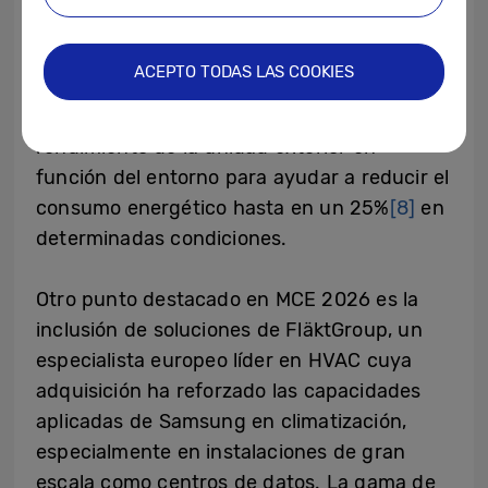
funciones de IA en el propio dispositivo que
aportan mayor comodidad
[6]
.
ACEPTO TODAS LAS COOKIES
Por ejemplo, AI Adaptive Control
[7]
ajusta el
rendimiento de la unidad exterior en
función del entorno para ayudar a reducir el
consumo energético hasta en un 25%
[8]
en
determinadas condiciones.
Otro punto destacado en MCE 2026 es la
inclusión de soluciones de FläktGroup, un
especialista europeo líder en HVAC cuya
adquisición ha reforzado las capacidades
aplicadas de Samsung en climatización,
especialmente en instalaciones de gran
escala como centros de datos. La gama de