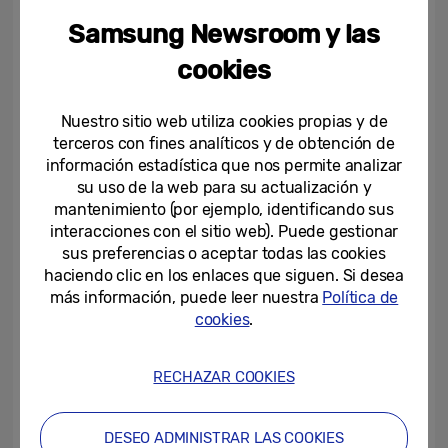
Samsung Newsroom y las
Refuerzo de soluciones de climatización
para diversas necesidades comerciales
cookies
Samsung también está mostrando una
Nuestro sitio web utiliza cookies propias y de
amplia gama de soluciones de climatización
terceros con fines analíticos y de obtención de
comercial, que incluyen sistemas DVM y
información estadística que nos permite analizar
su uso de la web para su actualización y
unidades Chiller adaptadas a distintos tipos
mantenimiento (por ejemplo, identificando sus
de edificios.
interacciones con el sitio web). Puede gestionar
sus preferencias o aceptar todas las cookies
Esto incluye el último sistema VRF de
haciendo clic en los enlaces que siguen. Si desea
más información, puede leer nuestra
Política de
Samsung, denominado
DVM S2
. El nuevo
cookies
.
DVM S2
está equipado con el refrigerante
R32 conforme a las normas internacionales,
RECHAZAR COOKIES
así como con medidas de seguridad
integradas que garantizan la tranquilidad
DESEO ADMINISTRAR LAS COOKIES
del usuario. El
DVM S2
también incorpora