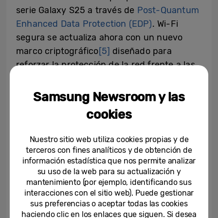
serie Galaxy S25 a través de
Post-Quantum
Enhanced Data Protection (EDP)
. Wi-Fi
segura se actualiza ahora con un nuevo
marco criptográfico
[5]
diseñado para
reforzar la protección de la red frente a las
amenazas emergentes, especialmente las
previstas en la era de la computación
Samsung Newsroom y las
cuántica. Esta mejora asegura el proceso de
cookies
intercambio de claves en el núcleo de las
conexiones cifradas, ayudando a garantizar
Nuestro sitio web utiliza cookies propias y de
una privacidad sólida incluso en redes
terceros con fines analíticos y de obtención de
públicas.
información estadística que nos permite analizar
su uso de la web para su actualización y
mantenimiento (por ejemplo, identificando sus
La computación cuántica, una vez
interacciones con el sitio web). Puede gestionar
plenamente desarrollada, podría minar
sus preferencias o aceptar todas las cookies
muchos de los métodos actuales de
haciendo clic en los enlaces que siguen. Si desea