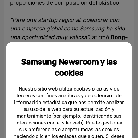
proporciones de composición del plástico.
“Para una startup regional, colaborar con
una empresa global como Samsung ha sido
una oportunidad muy valiosa”
, afirmó
Dong-
eun Seo
, director ejecutivo de Repla. “
El
reciclaje de plástico es un reto global, y el
Samsung Newsroom y las
CES ofrece una plataforma importante para
explorar oportunidades en el mercado
cookies
internacional”.
Nuestro sitio web utiliza cookies propias y de
terceros con fines analíticos y de obtención de
Las siete startups regionales participantes
información estadística que nos permite analizar
en C-Lab son las siguientes:
su uso de la web para su actualización y
mantenimiento (por ejemplo, identificando sus
interacciones con el sitio web). Puede gestionar
sus preferencias o aceptar todas las cookies
Stress Solution (Gyeongbuk)
: solución de
haciendo clic en los enlaces que siguen. Si desea