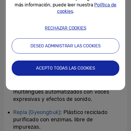
creación de sonidos personalizados para el
más información, puede leer nuestra
Política de
cuidado mental basada en IA.
cookies
.
Deepscent (Gwangju)
: solución de aromas
RECHAZAR COOKIES
digitales basada en IA y adaptada a cada
espacio.
DESEO ADMINISTRAR LAS COOKIES
Elevenliter (Daegu):
diagnóstico basado en
IA para enfermedades progresivas en
mascotas.
ACEPTO TODAS LAS COOKIES
AunionAI (Gwangju)
: solución web basada
en IA para doblaje y subtítulos
multilingües automatizados con voces
expresivas y efectos de sonido.
Repla (Gyeongbuk)
: Plástico reciclado
purificado con enzimas, libre de
impurezas.