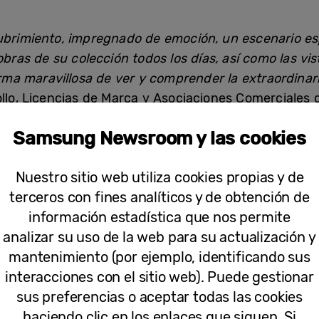
ubrimiento, impregnado de emoción, un escenario es
bras de su colección todos los días, así como las vista
orma maravillosa de ver y comprender la extraordinar
llo, Licencias de Marca y Asociaciones Comerciales 
Samsung Newsroom y las cookies
 imagen excepcional
Nuestro sitio web utiliza cookies propias y de
único y personalizable que lo diferencia del resto.
terceros con fines analíticos y de obtención de
lería de arte cuando está apagado, The Frame es un
información estadística que nos permite
cada uno. El modelo de 2021 ofrece nuevas opciones p
analizar su uso de la web para su actualización y
tilo, con posibilidad de añadir un marco en diferent
mantenimiento (por ejemplo, identificando sus
interacciones con el sitio web). Puede gestionar
sus preferencias o aceptar todas las cookies
 de la pared en un soporte ultrafino y conectarse 
haciendo clic en los enlaces que siguen. Si
parente
[3]
que integra todos los conectores del televi