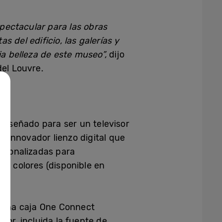
pectacular para las obras
s del edificio, las galerías y
ia belleza de este museo”,
dijo
del Louvre.
 Diseñado para ser un televisor
 innovador lienzo digital que
ersonalizadas para
es colores (disponible en
a una caja One Connect
sor, incluida la fuente de