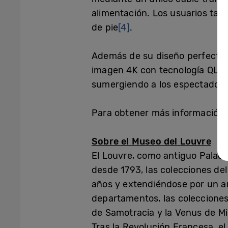
alimentación. Los usuarios tam
de pie
[4]
.
Además de su diseño perfecto p
imagen 4K con tecnología QLE
sumergiendo a los espectadores
Para obtener más información s
Sobre el Museo del Louvre
El Louvre, como antiguo Palacio
desde 1793, las colecciones de
años y extendiéndose por un am
departamentos, las colecciones
de Samotracia y la Venus de Mi
Tras la Revolución Francesa, e