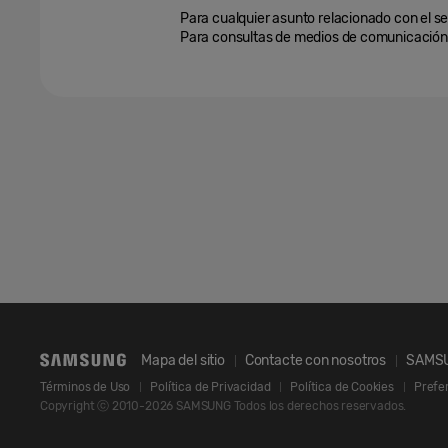
Para cualquier asunto relacionado con el se
Para consultas de medios de comunicación,
Mapa del sitio
Contacte con nosotros
SAMS
Términos de Uso
Política de Privacidad
Política de Cookies
Prefe
Copyright ⓒ 2010-2026 SAMSUNG Todos los derechos reservados.