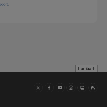
pport
.
Ir arriba