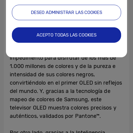
Smart TV, siendo capaz de escalar a 4K
DESEO ADMINISTRAR LAS COOKIES
cualquier contenido sin importar la calidad
de origen para que no pierdas ningún
detalle de lo que sucede en el
ACEPTO TODAS LAS COOKIES
campo. Además, gracias a su nuevo panel
antirreflejos la luz nunca más será un
impedimento para disfrutar de los más de
1.000 millones de colores y de la pureza e
intensidad de sus colores negros,
convirtiéndolo en el primer OLED sin reflejos
del mundo. Y, gracias a la tecnología de
mapeo de colores de Samsung, este
televisor OLED muestra colores precisos y
auténticos, validados por Pantone™.
Por otro lado, gracias a la Inteligencia