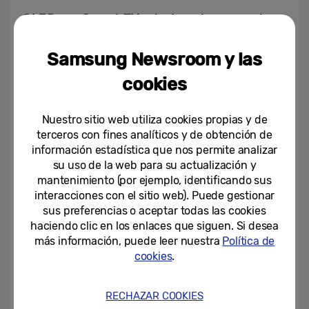
OLED: un Smart TV a todo color para el
hincha nostálgico
Samsung Newsroom y las
Para aquellos hinchas nostálgicos, que
cookies
analizan con detalle cada disputa de su
equipo, el fútbol es un deporte cuya pasión
Nuestro sitio web utiliza cookies propias y de
inexplicable los remonta a momentos
terceros con fines analíticos y de obtención de
información estadística que nos permite analizar
inolvidables de sus vidas. Y si se trata de
su uso de la web para su actualización y
inexplicable, es imposible evitar la
mantenimiento (por ejemplo, identificando sus
referencia a la calidad de imagen que tienen
interacciones con el sitio web). Puede gestionar
los TVs OLED de Samsung, una gama que se
sus preferencias o aceptar todas las cookies
haciendo clic en los enlaces que siguen. Si desea
encuentra disponible en 55”, 65”, 77” y 83”,
más información, puede leer nuestra
Política de
perfecta para cualquier ambiente.
cookies
.
Su nuevo procesador con Inteligencia
RECHAZAR COOKIES
Artificial,
NQ4 AI Gen2
, es la estrella de este