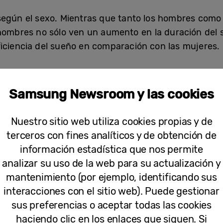
 según el sexo. Mientras que tanto los hombres com
 hombres no sólo ven un aumento en la duración del 
iciencia del sueño en comparación con las mujeres.
rta datos interesantes. Aunque todos los grupos de
ó a medida que aumentaba la edad. La excepción son 
Samsung Newsroom y las cookies
mento de la eficiencia del sueño. Además, este gru
 tanto en la duración como en la eficiencia.
Nuestro sitio web utiliza cookies propias y de
terceros con fines analíticos y de obtención de
información estadística que nos permite
analizar su uso de la web para su actualización y
mantenimiento (por ejemplo, identificando sus
interacciones con el sitio web). Puede gestionar
sus preferencias o aceptar todas las cookies
haciendo clic en los enlaces que siguen. Si