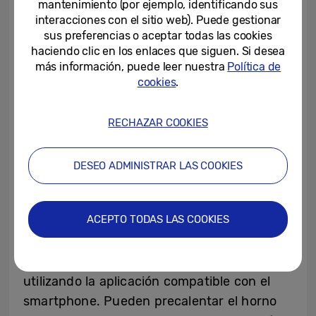
tiempo para precalentar el horno en el
mantenimiento (por ejemplo, identificando sus
interacciones con el sitio web). Puede gestionar
compartimento superior, más pequeño.
sus preferencias o aceptar todas las cookies
Finalmente al utilizar solo uno de los dos
haciendo clic en los enlaces que siguen. Si desea
compartimentos en lugar del horno
más información, puede leer nuestra
Política de
completo, se reduce el consumo de
cookies
.
energía
[1]
.
RECHAZAR COOKIES
TM
Dual Cook Flex
es un reflejo de la
demanda de los consumidores exigentes
DESEO ADMINISTRAR LAS COOKIES
millennial por electrodomésticos inteligentes
que estén preparados para el IoT. Con la
ACEPTO TODAS LAS COOKIES
conectividad Wi-Fi, los consumidores
pueden monitorizar y controlar el horno en
todo momento desde cualquier lugar
utilizando la aplicación compatible con el
smartphone. Pueden precalentar el horno