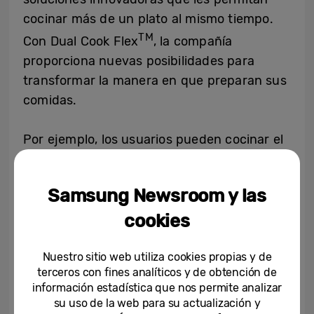
cocinar más de un plato al mismo tiempo.
TM
Con Dual Cook Flex
, la compañía
proporciona nuevas posibilidades para
transformar la manera en que preparan sus
comidas.
Por ejemplo, los usuarios pueden cocinar el
plato principal en el compartimento superior
mientras están horneando un postre para
Samsung Newsroom y las
los niños en el compartimento inferior.
cookies
Incluso evita que los olores se mezclen
entre los dos compartimentos. Además es
perfecto para los consumidores ocupados
Nuestro sitio web utiliza cookies propias y de
terceros con fines analíticos y de obtención de
que quieren cocinar pequeños platos entre
información estadística que nos permite analizar
semana, ya que consigue minimizar el
su uso de la web para su actualización y