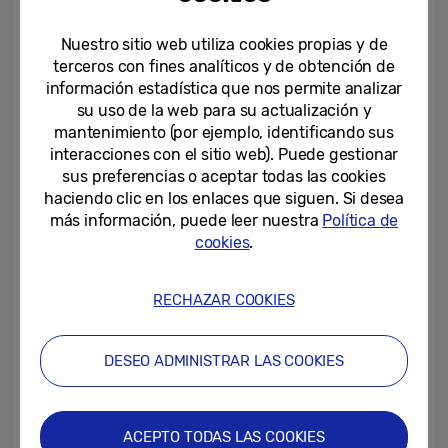
formato, soluciones de videowall, y
contenidos interactivos para la app con guía
Nuestro sitio web utiliza cookies propias y de
terceros con fines analíticos y de obtención de
multimedia instalada en los dispositivos que
información estadística que nos permite analizar
utiliza el público.
su uso de la web para su actualización y
mantenimiento (por ejemplo, identificando sus
Otro de los nuevos proyectos creados, es
interacciones con el sitio web). Puede gestionar
sus preferencias o aceptar todas las cookies
una aplicación de consulta instalada en el
haciendo clic en los enlaces que siguen. Si desea
museo, con la que los visitantes podrán
más información, puede leer nuestra
Política de
informarse sobre cómo planificar su ruta de
cookies
.
Gaudí en Barcelona. permitirá a los
visitantes beneficiarse de descuentos en la
RECHAZAR COOKIES
compra de entradas y adquirir las entradas
a los edificios de Gaudí con anticipación.
DESEO ADMINISTRAR LAS COOKIES
Tecnología y arte en el mismo dispositivo
ACEPTO TODAS LAS COOKIES