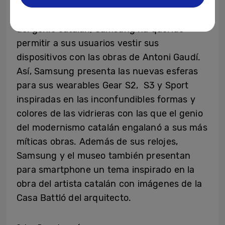
En claro homenaje a la inconfundible obra
del genio catalán, Samsung ha querido
permitir a sus usuarios vestir sus
dispositivos con las obras de Antoni Gaudí.
Así, Samsung presenta las nuevas esferas
para sus wearables Gear S2, S3 y Sport
inspiradas en las inconfundibles formas y
colores de las vidrieras con las que el genio
del modernismo catalán engalanó a sus más
míticas obras. Además de sus relojes,
Samsung y el museo también presentan
para smartphone un tema inspirado en la
obra del artista catalán con imágenes de la
Casa Battló del arquitecto.