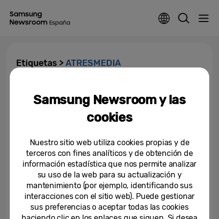
Etiquetas >
ATRESMEDIA
Los contenidos de ATRESplayer
Samsung Newsroom y las
ya están accesibles a través de
‘Universal Guide’, la guía de...
cookies
07-11-2022
Nuestro sitio web utiliza cookies propias y de
terceros con fines analíticos y de obtención de
información estadística que nos permite analizar
su uso de la web para su actualización y
mantenimiento (por ejemplo, identificando sus
interacciones con el sitio web). Puede gestionar
sus preferencias o aceptar todas las cookies
haciendo clic en los enlaces que siguen. Si desea