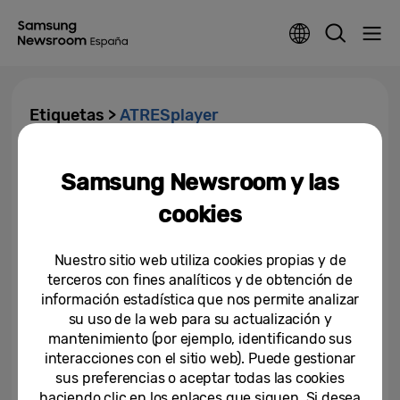
Etiquetas >
ATRESplayer
Los contenidos de ATRESplayer
Samsung Newsroom y las
ya están accesibles a través de
‘Universal Guide’, la guía de...
cookies
07-11-2022
Nuestro sitio web utiliza cookies propias y de
terceros con fines analíticos y de obtención de
información estadística que nos permite analizar
su uso de la web para su actualización y
mantenimiento (por ejemplo, identificando sus
interacciones con el sitio web). Puede gestionar
sus preferencias o aceptar todas las cookies
haciendo clic en los enlaces que siguen. Si desea