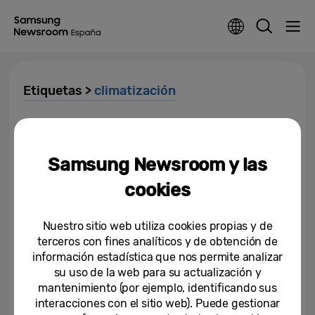
Etiquetas >
climatización
Samsung lanza en el mercado
europeo el nuevo equipo de aire
acondicionado Wind-FreeTM
Samsung Newsroom y las
cookies
31-03-2017
Samsung lanza el equipo de aire
Nuestro sitio web utiliza cookies propias y de
acondicionado Wind-FreeTM en
CES 2017
terceros con fines analíticos y de obtención de
información estadística que nos permite analizar
27-12-2016
su uso de la web para su actualización y
mantenimiento (por ejemplo, identificando sus
Samsung lleva a Hostelco 2016
interacciones con el sitio web). Puede gestionar
sus soluciones especializadas