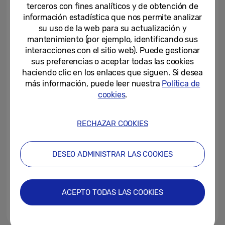
para mejorar la empleabilidad...
terceros con fines analíticos y de obtención de
información estadística que nos permite analizar
25-01-2023
su uso de la web para su actualización y
mantenimiento (por ejemplo, identificando sus
Samsung y Human Age Institute
interacciones con el sitio web). Puede gestionar
fomentan la empleabilidad de los
sus preferencias o aceptar todas las cookies
jóvenes del sector TIC
haciendo clic en los enlaces que siguen. Si desea
más información, puede leer nuestra
Política de
19-01-2023
cookies
.
Aún estás a tiempo de presentar
tu candidatura a los premios Top
Developer Awards 2022
RECHAZAR COOKIES
22-09-2022
DESEO ADMINISTRAR LAS COOKIES
La Real Academia de Ingeniería
refuerza su colaboración con
Samsung presentando un...
ACEPTO TODAS LAS COOKIES
14-09-2022