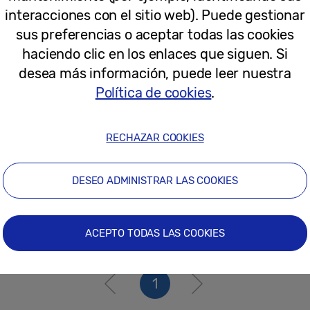
22-04-2022
interacciones con el sitio web). Puede gestionar
sus preferencias o aceptar todas las cookies
haciendo clic en los enlaces que siguen. Si
Notas de Prensa
desea más información, puede leer nuestra
Samsung anuncia la llegada de Galax
Política de cookies
.
España
RECHAZAR COOKIES
31-03-2022
DESEO ADMINISTRAR LAS COOKIES
ACEPTO TODAS LAS COOKIES
1