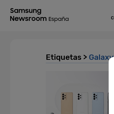
C
Etiquetas >
Galaxy