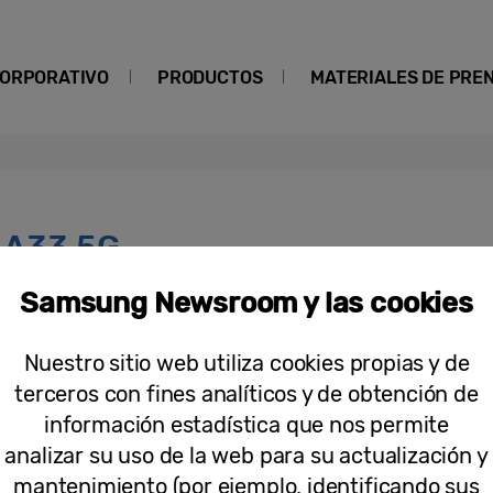
ORPORATIVO
PRODUCTOS
MATERIALES DE PRE
 A33 5G
Samsung Newsroom y las cookies
Notas de Prensa
Descubre 4 de las características im
Nuestro sitio web utiliza cookies propias y de
5G en su llegada a España
terceros con fines analíticos y de obtención de
información estadística que nos permite
analizar su uso de la web para su actualización y
mantenimiento (por ejemplo, identificando sus