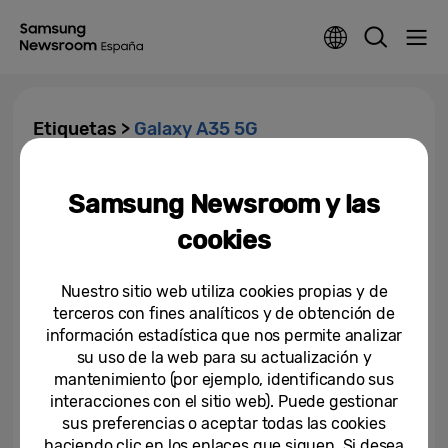
Etiquetas >
Galaxy A35 5G
Galaxy A55 5G y Galaxy A35 5G:
Samsung Newsroom y las
innovaciones increíbles y
seguridad pensada para todos
cookies
11-03-2024
Nuestro sitio web utiliza cookies propias y de
terceros con fines analíticos y de obtención de
información estadística que nos permite analizar
su uso de la web para su actualización y
mantenimiento (por ejemplo, identificando sus
interacciones con el sitio web). Puede gestionar
sus preferencias o aceptar todas las cookies
haciendo clic en los enlaces que siguen. Si desea