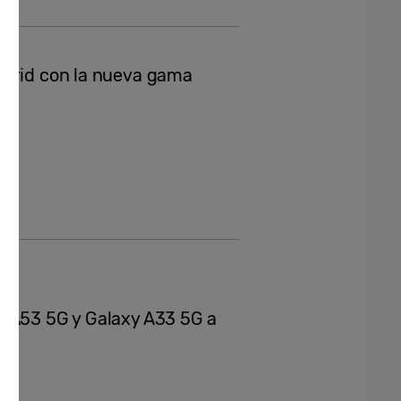
adrid con la nueva gama
y A53 5G y Galaxy A33 5G a