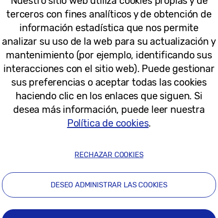
Nuestro sitio web utiliza cookies propias y de
02-08-2022
terceros con fines analíticos y de obtención de
información estadística que nos permite
Ana Mena revoluciona el centro de M
analizar su uso de la web para su actualización y
Samsung Galaxy A
mantenimiento (por ejemplo, identificando sus
interacciones con el sitio web). Puede gestionar
sus preferencias o aceptar todas las cookies
haciendo clic en los enlaces que siguen. Si
desea más información, puede leer nuestra
Política de cookies
.
31-03-2022
RECHAZAR COOKIES
Notas de Prensa
Samsung anuncia la llegada de Galax
DESEO ADMINISTRAR LAS COOKIES
España