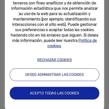
para Galaxy Buds
terceros con fines analíticos y de obtención de
información estadística que nos permite analizar
24-11-2023
su uso de la web para su actualización y
mantenimiento (por ejemplo, identificando sus
Las nuevas actualizaciones de
interacciones con el sitio web). Puede gestionar
software de Galaxy Buds2 Pro y
sus preferencias o aceptar todas las cookies
Galaxy Watch Series mejoran...
haciendo clic en los enlaces que siguen. Si desea
más información, puede leer nuestra
Política de
12-01-2023
cookies
.
Samsung se asocia con TikTok
para lanzar StemDrop, el
siguiente paso en la creación...
RECHAZAR COOKIES
19-10-2022
DESEO ADMINISTRAR LAS COOKIES
La cuarta generación de
smartphones plegables de
Samsung, Galaxy Z Fold4 y...
ACEPTO TODAS LAS COOKIES
26-08-2022