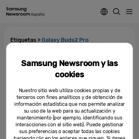
Etiquetas >
Galaxy Buds2 Pro
Te invitamos a experimentar un
Samsung Newsroom y las
nuevo Samsung Unpacked
cookies
10-08-2022
Nuestro sitio web utiliza cookies propias y de
Los nuevos plegables Samsung
terceros con fines analíticos y de obtención de
Galaxy impulsan un futuro más
información estadística que nos permite analizar
sostenible a la vez que...
su uso de la web para su actualización y
mantenimiento (por ejemplo, identificando sus
10-08-2022
interacciones con el sitio web). Puede gestionar
sus preferencias o aceptar todas las cookies
haciendo clic en los enlaces que siguen. Si desea