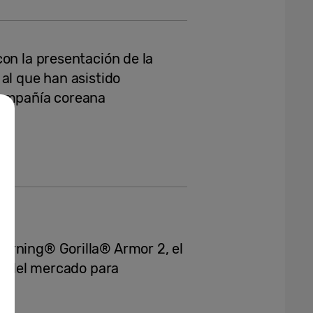
on la presentación de la
al que han asistido
compañía coreana
orning® Gorilla® Armor 2, el
te del mercado para