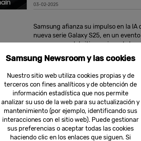
03-02-2025
Samsung afianza su impulso en la IA c
nueva serie Galaxy S25, en un evento 
numerosos celebrities amigos de la 
Samsung Newsroom y las cookies
Nuestro sitio web utiliza cookies propias y de
22-01-2025
terceros con fines analíticos y de obtención de
información estadística que nos permite
Notas de Prensa
analizar su uso de la web para su actualización y
mantenimiento (por ejemplo, identificando sus
Samsung Galaxy S25 Ultra presenta C
interacciones con el sitio web). Puede gestionar
primer cristal cerámico antirreflejan
sus preferencias o aceptar todas las cookies
dispositivos móviles
haciendo clic en los enlaces que siguen. Si