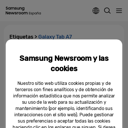
Etiquetas >
Galaxy Tab A7
Samsung obtiene un nuevo sello
Samsung Newsroom y las
de accesibilidad de Fundación
ONCE en el...
cookies
30-09-2021
Nuestro sitio web utiliza cookies propias y de
Samsung amplía sus ofertas
terceros con fines analíticos y de obtención de
para este Black Friday
información estadística que nos permite analizar
su uso de la web para su actualización y
mantenimiento (por ejemplo, identificando sus
20-11-2020
interacciones con el sitio web). Puede gestionar
Samsung anuncia la llegada a
sus preferencias o aceptar todas las cookies
España de Galaxy Tab A7
haciendo clic en los enlaces que siguen. Si desea