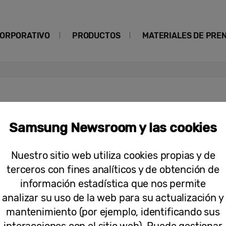
ORPORATIVO
PRODUCTOS
MATERIALES DE PRE
t AI+
Samsung Newsroom y las cookies
Descubre cómo el aspirador Robot Jet
Nuestro sitio web utiliza cookies propias y de
mascota cuando no estás en casa
terceros con fines analíticos y de obtención de
información estadística que nos permite
analizar su uso de la web para su actualización y
mantenimiento (por ejemplo, identificando sus
interacciones con el sitio web). Puede gestionar