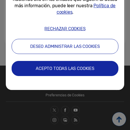
Love” en la Milan Design...
más información, puede leer nuestra
Política de
cookies
.
17-03-2026
RECHAZAR COOKIES
DESEO ADMINISTRAR LAS COOKIES
1
ACEPTO TODAS LAS COOKIES
Contacte con nosotros
SAMSUNG.COM
Términos de Uso
Política de Privacidad
Política de Cookies
Preferencias de Cookies