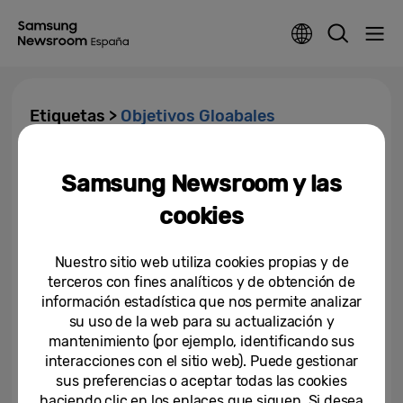
Etiquetas >
Objetivos Gloabales
Samsung cumple un año de
Samsung Newsroom y las
colaboración con el PNUD para
el apoyo de los ODS
cookies
30-07-2020
Nuestro sitio web utiliza cookies propias y de
Upcycling for Good: Samsung y
terceros con fines analíticos y de obtención de
la línea de accesorios eco-
información estadística que nos permite analizar
friendly de Kvadrat, la firma de...
su uso de la web para su actualización y
mantenimiento (por ejemplo, identificando sus
16-03-2020
interacciones con el sitio web). Puede gestionar
sus preferencias o aceptar todas las cookies
haciendo clic en los enlaces que siguen. Si desea