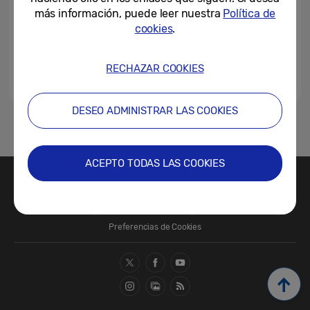
exterior en las XXVIII...
más información, puede leer nuestra
Política de
cookies
.
17-06-2019
RECHAZAR COOKIES
DESEO ADMINISTRAR LAS COOKIES
1
ACEPTO TODAS LAS COOKIES
Contacte con nosotros
SAMSUNG.COM
Términos de Uso
Política de Privacidad
Política de Cookies
Preferencias de Cookies