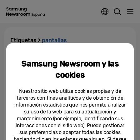
Etiquetas >
pantallas
Samsung presenta en Bett 2023
Samsung Newsroom y las
su Interactive Display, una
pantalla interactiva con...
cookies
29-03-2023
Nuestro sitio web utiliza cookies propias y de
The Wall 2021 de Samsung (IWA)
terceros con fines analíticos y de obtención de
ya está disponible en todo el
información estadística que nos permite analizar
mundo
su uso de la web para su actualización y
mantenimiento (por ejemplo, identificando sus
21-07-2021
interacciones con el sitio web). Puede gestionar
Samsung muestra sus últimas
sus preferencias o aceptar todas las cookies
soluciones en señalización
haciendo clic en los enlaces que siguen. Si desea