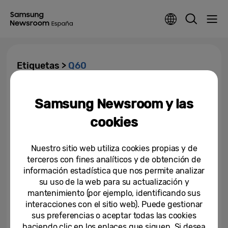
Etiquetas >
Q60
Samsung presenta sus nuevas
Samsung Newsroom y las
Barras de Sonido con tecnología
Harman Kardon...
cookies
07-05-2019
Nuestro sitio web utiliza cookies propias y de
terceros con fines analíticos y de obtención de
información estadística que nos permite analizar
su uso de la web para su actualización y
mantenimiento (por ejemplo, identificando sus
interacciones con el sitio web). Puede gestionar
sus preferencias o aceptar todas las cookies
haciendo clic en los enlaces que siguen. Si desea