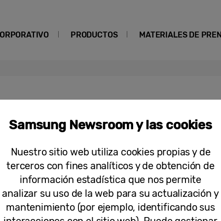
ORPORATIVO
PRODUCTOS
MATERIALES DE PRE
Adaptive Light
Samsung Newsroom y las cookies
[Entrevista] Explorando la innovació
Nuestro sitio web utiliza cookies propias y de
Optimizando la calidad de imagen a tra
terceros con fines analíticos y de obtención de
de mejora de la imagen
información estadística que nos permite
analizar su uso de la web para su actualización y
mantenimiento (por ejemplo, identificando sus
interacciones con el sitio web). Puede gestionar