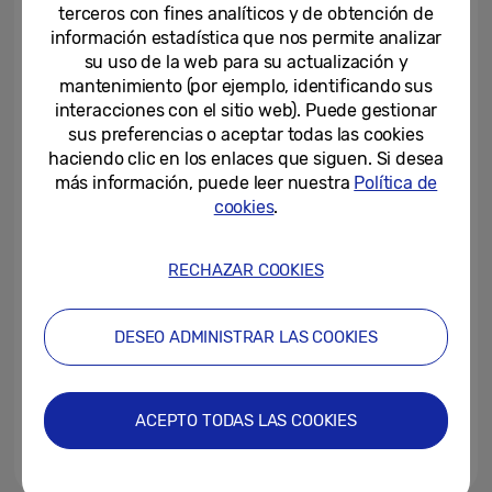
Reduction” de TÜV Rheinland...
terceros con fines analíticos y de obtención de
información estadística que nos permite analizar
05-02-2024
su uso de la web para su actualización y
mantenimiento (por ejemplo, identificando sus
Samsung añade más
interacciones con el sitio web). Puede gestionar
dispositivos a su programa de
sus preferencias o aceptar todas las cookies
Self-Repair, incluyendo por...
haciendo clic en los enlaces que siguen. Si desea
más información, puede leer nuestra
Política de
20-12-2023
cookies
.
El nuevo filtro Less Microfiber de
Samsung para lavadoras,
aterriza en España
RECHAZAR COOKIES
05-12-2023
DESEO ADMINISTRAR LAS COOKIES
Samsung Entrega y Estrena: el
programa de Samsung con el
que reciclar dispositivos...
ACEPTO TODAS LAS COOKIES
14-11-2023