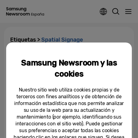
Etiquetas >
Spatial Signage
Samsung amplía su galardonada
Samsung Newsroom y las
gama Spatial Signage con el
lanzamiento...
cookies
28-04-2026
Nuestro sitio web utiliza cookies propias y de
Samsung mantiene la posición
terceros con fines analíticos y de obtención de
n.º 1 en el mercado global de
información estadística que nos permite analizar
pantallas profesionales Digital...
su uso de la web para su actualización y
mantenimiento (por ejemplo, identificando sus
19-03-2026
interacciones con el sitio web). Puede gestionar
Samsung presenta en ISE 2026
sus preferencias o aceptar todas las cookies
su señalización digital 3D y
haciendo clic en los enlaces que siguen. Si desea