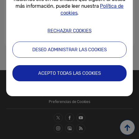
marca un nuevo rumbo en las...
más información, puede leer nuestra
Política de
cookies
.
03-02-2026
RECHAZAR COOKIES
DESEO ADMINISTRAR LAS COOKIES
1
ACEPTO TODAS LAS COOKIES
Contacte con nosotros
SAMSUNG.COM
Términos de Uso
Política de Privacidad
Política de Cookies
Preferencias de Cookies