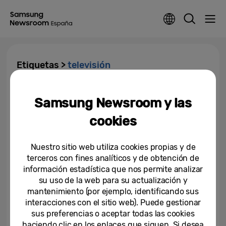
Etiquetas >
televisión
Samsung y beIN CONNECT
Samsung Newsroom y las
ofrecerán el Real Madrid vs FC
Barcelona con calidad UHD
cookies
21-12-2017
Nuestro sitio web utiliza cookies propias y de
Samsung y Portrait Displays
terceros con fines analíticos y de obtención de
anuncian en el congreso 4K
información estadística que nos permite analizar
Summit de Málaga que la...
su uso de la web para su actualización y
mantenimiento (por ejemplo, identificando sus
08-11-2017
interacciones con el sitio web). Puede gestionar
sus preferencias o aceptar todas las cookies
haciendo clic en los enlaces que siguen. Si desea