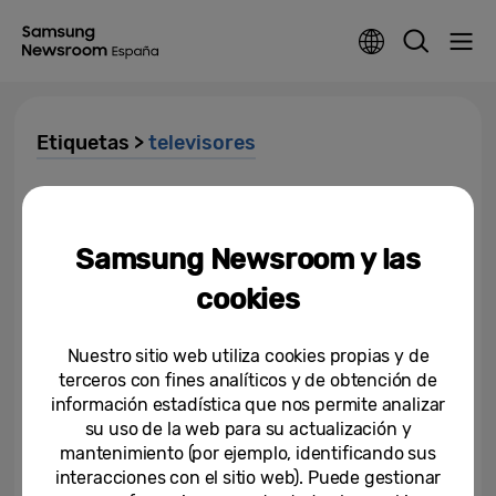
Etiquetas >
televisores
1 de cada 2 europeos afirma que
seguirá relacionándose por
videollamadas tras la pandemia
Samsung Newsroom y las
cookies
11-03-2021
[Invitación] Unbox & Discover
Nuestro sitio web utiliza cookies propias y de
2021
terceros con fines analíticos y de obtención de
información estadística que nos permite analizar
18-02-2021
su uso de la web para su actualización y
mantenimiento (por ejemplo, identificando sus
Samsung Electronics presenta
interacciones con el sitio web). Puede gestionar
sus televisores de las series Neo