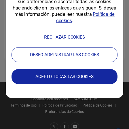
sus preferencias o aceptar todas las cookies
haciendo clic en los enlaces que siguen. Si desea
más información, puede leer nuestra
Política de
21-03-2022
cookies
.
[Invitación] Unbox & Discover
2021
RECHAZAR COOKIES
18-02-2021
DESEO ADMINISTRAR LAS COOKIES
1
ACEPTO TODAS LAS COOKIES
Contacte con nosotros
SAMSUNG.COM
Términos de Uso
Política de Privacidad
Política de Cookies
Preferencias de Cookies