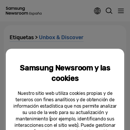
Etiquetas >
Unbox & Discover
[Infografía] Pantallas para
todos: descubre cómo los
televisores 2022 de Samsung...
Samsung Newsroom y las
cookies
23-05-2022
[Video Teaser] Unbox &
Nuestro sitio web utiliza cookies propias y de
Discover 2022
terceros con fines analíticos y de obtención de
información estadística que nos permite analizar
25-03-2022
su uso de la web para su actualización y
mantenimiento (por ejemplo, identificando sus
[Invitación] Unbox & Discover
interacciones con el sitio web). Puede gestionar
2022