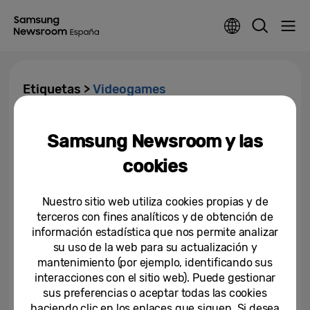
Etiquetas >
Videogames
Samsung anuncia Fortnite
Samsung Newsroom y las
Galaxy Cup 2.0, un torneo
exclusivo para dispositivos...
cookies
26-08-2021
Nuestro sitio web utiliza cookies propias y de
terceros con fines analíticos y de obtención de
información estadística que nos permite analizar
su uso de la web para su actualización y
mantenimiento (por ejemplo, identificando sus
interacciones con el sitio web). Puede gestionar
sus preferencias o aceptar todas las cookies
haciendo clic en los enlaces que siguen. Si desea