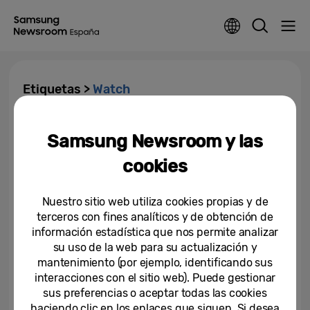
Etiquetas >
Watch
Galaxy Watch4 y Galaxy
Samsung Newsroom y las
Watch4 Classic: La experiencia
de los smartwatches se
cookies
renueva
11-08-2021
Nuestro sitio web utiliza cookies propias y de
[Editorial] Comienza una nueva
terceros con fines analíticos y de obtención de
era de innovación en
información estadística que nos permite analizar
smartwatches
su uso de la web para su actualización y
mantenimiento (por ejemplo, identificando sus
18-05-2021
interacciones con el sitio web). Puede gestionar
Samsung presenta los nuevos
sus preferencias o aceptar todas las cookies
Galaxy Watch3 y Galaxy Buds
haciendo clic en los enlaces que siguen. Si desea