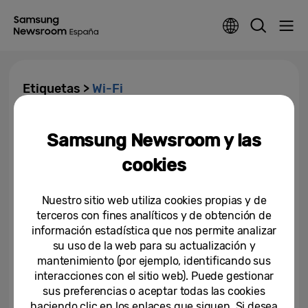
Etiquetas >
Wi-Fi
Protegiendo tu privacidad online
Samsung Newsroom y las
con la seguridad de Galaxy
cookies
09-09-2024
Nuestro sitio web utiliza cookies propias y de
terceros con fines analíticos y de obtención de
información estadística que nos permite analizar
su uso de la web para su actualización y
mantenimiento (por ejemplo, identificando sus
interacciones con el sitio web). Puede gestionar
sus preferencias o aceptar todas las cookies
haciendo clic en los enlaces que siguen. Si desea