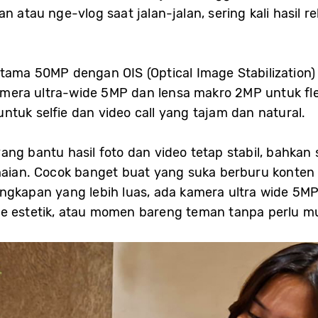
an atau nge-vlog saat jalan-jalan, sering kali hasi
utama 50MP dengan OIS (Optical Image Stabilization
 kamera ultra-wide 5MP dan lensa makro 2MP untuk fl
tuk selfie dan video call yang tajam dan natural.
ng bantu hasil foto dan video tetap stabil, bahkan
amaian. Cocok banget buat yang suka berburu konten 
angkapan yang lebih luas, ada kamera ultra wide 5M
fe estetik, atau momen bareng teman tanpa perlu m