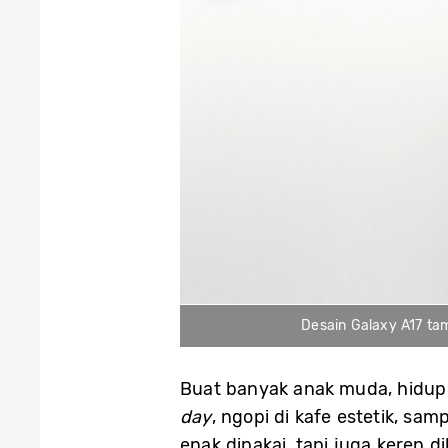
Desain Galaxy A17 tam
Buat banyak anak muda, hidu
day
, ngopi di kafe estetik, sam
enak dipakai, tapi juga keren di