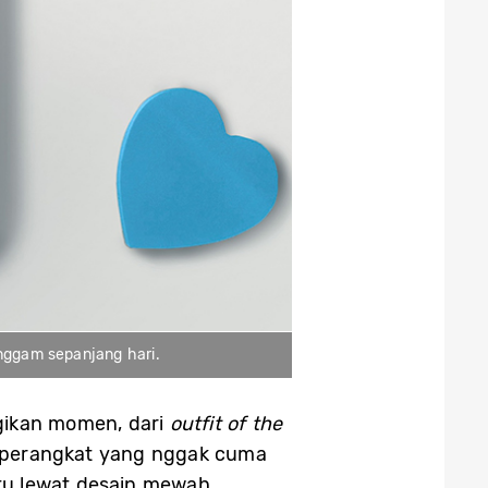
enggam sepanjang hari.
gikan momen, dari
outfit of the
perangkat yang nggak cuma
u lewat desain mewah,