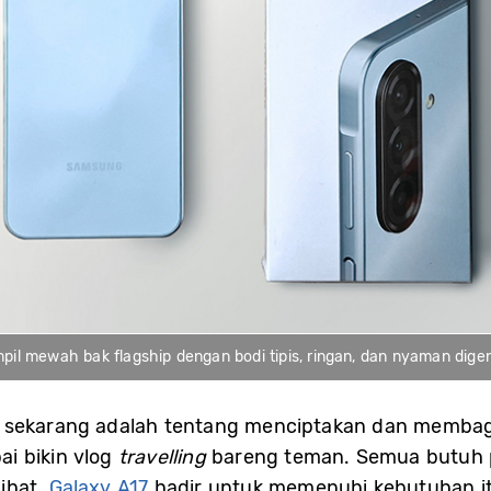
pil mewah bak flagship dengan bodi tipis, ringan, dan nyaman dig
p sekarang adalah tentang menciptakan dan memba
pai bikin vlog
travelling
bareng teman. Semua butuh 
lihat.
Galaxy A17
hadir untuk memenuhi kebutuhan it