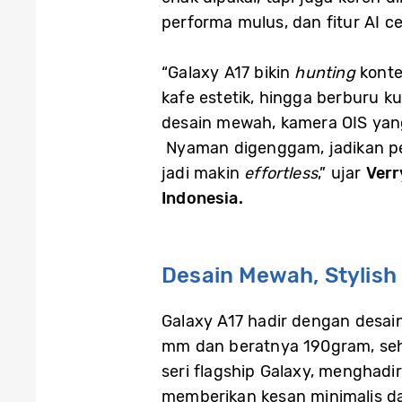
performa mulus, dan fitur AI ce
“Galaxy A17 bikin
hunting
konten
kafe estetik, hingga berburu k
desain mewah, kamera OIS yang 
Nyaman digenggam, jadikan pen
jadi makin
effortless
,” ujar
Verr
Indonesia.
Desain Mewah, Stylis
Galaxy A17 hadir dengan desai
mm dan beratnya 190gram, seh
seri flagship Galaxy, menghad
memberikan kesan minimalis da