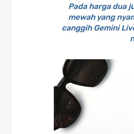
Pada harga dua ju
mewah yang nyama
canggih Gemini Live
n