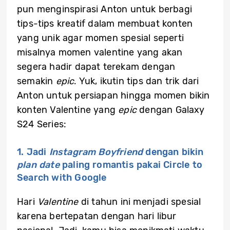
pun menginspirasi Anton untuk berbagi
tips-tips kreatif dalam membuat konten
yang unik agar momen spesial seperti
misalnya momen valentine yang akan
segera hadir dapat terekam dengan
semakin
epic
. Yuk, ikutin tips dan trik dari
Anton untuk persiapan hingga momen bikin
konten Valentine yang
epic
dengan Galaxy
S24 Series:
1. Jadi
Instagram Boyfriend
dengan bikin
plan date
paling romantis pakai Circle to
Search with Google
Hari
Valentine
di tahun ini menjadi spesial
karena bertepatan dengan hari libur