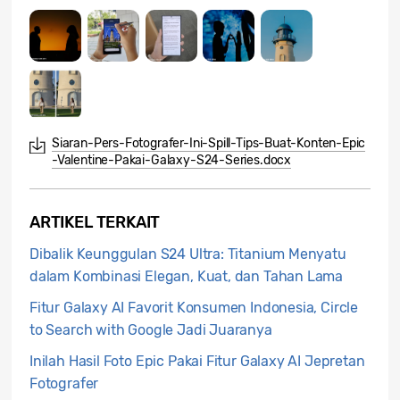
Siaran-Pers-Fotografer-Ini-Spill-Tips-Buat-Konten-Epic
-Valentine-Pakai-Galaxy-S24-Series.docx
ARTIKEL TERKAIT
Dibalik Keunggulan S24 Ultra: Titanium Menyatu
dalam Kombinasi Elegan, Kuat, dan Tahan Lama
Fitur Galaxy AI Favorit Konsumen Indonesia, Circle
to Search with Google Jadi Juaranya
Inilah Hasil Foto Epic Pakai Fitur Galaxy AI Jepretan
Fotografer