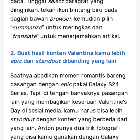
baca. Tinggal
select
paragraf yang
diinginkan, tekan ikon bintang biru pada
bagian bawah
browser
, kemudian pilih
“
summarize
” untuk meringkas dan
“
translate
” untuk menerjemahkan artikel.
2. Buat hasil konten Valentine kamu lebih
epic
dan
standout
dibanding yang lain
Saatnya abadikan momen romantis bareng
pasangan dengan
epic
pakai Galaxy S24
Series. Tapi, di tengah banyaknya pasangan
lain yang membagikan keseruan Valentine’s
Day di sosial media, kamu harus bisa lebih
standout
dengan konten yang berbeda dari
yang lain. Anton punya dua trik fotografi
yang bisa kamu gunakan dengan Galaxy