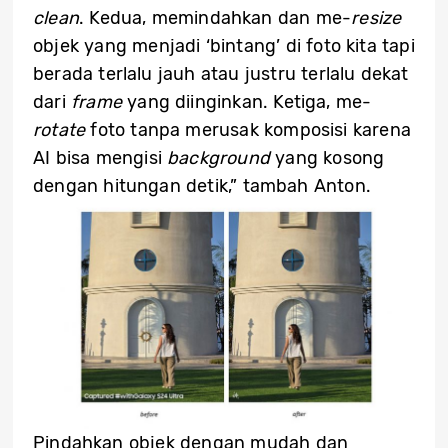
clean
. Kedua, memindahkan dan me-
resize
objek yang menjadi ‘bintang’ di foto kita tapi
berada terlalu jauh atau justru terlalu dekat
dari
frame
yang diinginkan. Ketiga, me-
rotate
foto tanpa merusak komposisi karena
AI bisa mengisi
background
yang kosong
dengan hitungan detik,” tambah Anton.
Pindahkan objek dengan mudah dan