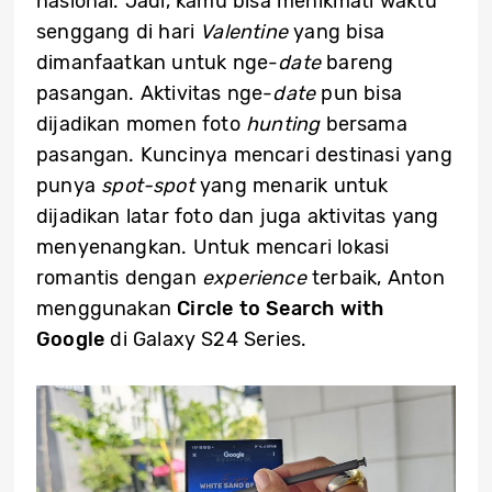
nasional. Jadi, kamu bisa menikmati waktu
senggang di hari
Valentine
yang bisa
dimanfaatkan untuk nge-
date
bareng
pasangan. Aktivitas nge-
date
pun bisa
dijadikan momen foto
hunting
bersama
pasangan. Kuncinya mencari destinasi yang
punya
spot-spot
yang menarik untuk
dijadikan latar foto dan juga aktivitas yang
menyenangkan. Untuk mencari lokasi
romantis dengan
experience
terbaik, Anton
menggunakan
Circle to Search with
Google
di Galaxy S24 Series.