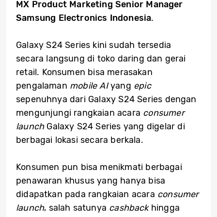
MX Product Marketing Senior Manager
Samsung Electronics Indonesia
.
Galaxy S24 Series kini sudah tersedia
secara langsung di toko daring dan gerai
retail. Konsumen bisa merasakan
pengalaman
mobile AI
yang
epic
sepenuhnya dari Galaxy S24 Series dengan
mengunjungi rangkaian acara
consumer
launch
Galaxy S24 Series yang digelar di
berbagai lokasi secara berkala.
Konsumen pun bisa menikmati berbagai
penawaran khusus yang hanya bisa
didapatkan pada rangkaian acara
consumer
launch
, salah satunya
cashback
hingga