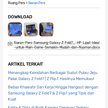
Ruang Pers >
Siaran Pers
DOWNLOAD
Siaran-Pers-Samsung-Galaxy-Z-Fold7_-HP-Lipat-Ideal
-untuk-Main-Game-Semakin-Mudah-dan-Nyaman.docx
ARTIKEL TERKAIT
Menangkap Keindahan Berbagai Sudut Pulau Jeju
Pakai Galaxy Z Fold7 | Z Flip7, Hasilnya Memukau!
Bebas Khawatir Dari Kerja Hingga Hangout dengan
Samsung Galaxy Z Fold7 & Z Flip7 yang Tipis dan
Kuat
Fakta & Data di Balik Kamera Generasi Terbaru