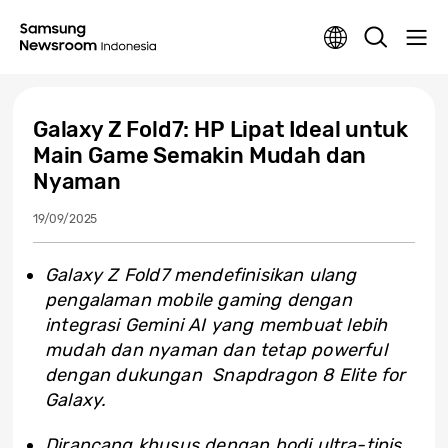
Galaxy Z Fold7: HP Lipat Ideal untuk
Main Game Semakin Mudah dan
Nyaman
19/09/2025
Galaxy Z Fold7 mendefinisikan ulang
pengalaman mobile gaming dengan
integrasi Gemini AI yang membuat lebih
mudah dan nyaman dan tetap powerful
dengan dukungan Snapdragon 8 Elite for
Galaxy.
Dirancang khusus dengan bodi ultra-tipis