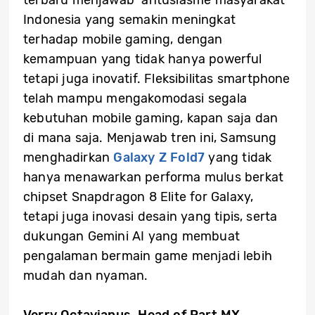
terbaru menjawab antusiasme masyarakat
Indonesia yang semakin meningkat
terhadap mobile gaming, dengan
kemampuan yang tidak hanya powerful
tetapi juga inovatif. Fleksibilitas smartphone
telah mampu mengakomodasi segala
kebutuhan mobile gaming, kapan saja dan
di mana saja. Menjawab tren ini, Samsung
menghadirkan
Galaxy Z Fold7
yang tidak
hanya menawarkan performa mulus berkat
chipset Snapdragon 8 Elite for Galaxy,
tetapi juga inovasi desain yang tipis, serta
dukungan Gemini AI yang membuat
pengalaman bermain game menjadi lebih
mudah dan nyaman.