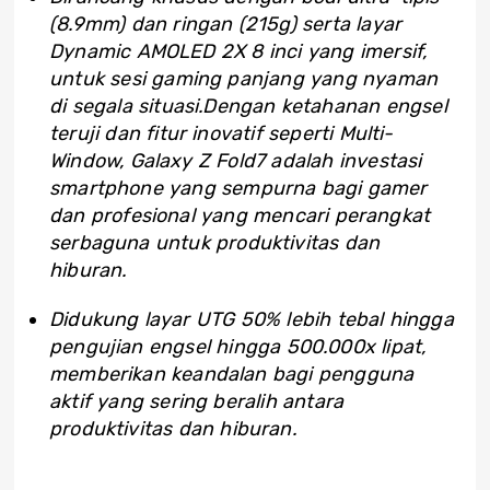
(8.9mm) dan ringan (215g) serta layar
Dynamic AMOLED 2X 8 inci yang imersif,
untuk sesi gaming panjang yang nyaman
di segala situasi.Dengan ketahanan engsel
teruji dan fitur inovatif seperti Multi-
Window, Galaxy Z Fold7 adalah investasi
smartphone yang sempurna bagi gamer
dan profesional yang mencari perangkat
serbaguna untuk produktivitas dan
hiburan.
Didukung layar UTG 50% lebih tebal hingga
pengujian engsel hingga 500.000x lipat,
memberikan keandalan bagi pengguna
aktif yang sering beralih antara
produktivitas dan hiburan.