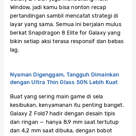
Window, jadi kamu bisa nonton recap
pertandingan sambil mencatat strategi di
layar yang sama. Semua ini berjalan mulus
berkat Snapdragon 8 Elite for Galaxy yang
bikin setiap aksi terasa responsif dan bebas
lag.
Nyaman Digenggam, Tangguh Dimainkan
dengan Ultra Thin Glass 50% Lebih Kuat
Buat yang sering main game di sela
kesibukan, kenyamanan itu penting banget.
Galaxy Z Fold7 hadir dengan desain tipis
dan ringan — hanya 8,9 mm saat tertutup
dan 4,2 mm saat dibuka, dengan bobot