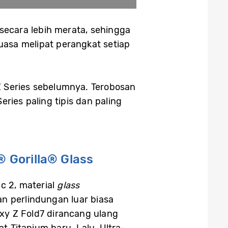
 secara lebih merata, sehingga
uasa melipat perangkat setiap
 Z Series sebelumnya. Terobosan
ries paling tipis dan paling
® Gorilla® Glass
c 2, material
glass
an perlindungan luar biasa
xy Z Fold7 dirancang ulang
 Titanium baru. Lalu, Ultra-