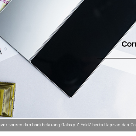
over screen dan bodi belakang Galaxy Z Fold7 berkat lapisan dari Co