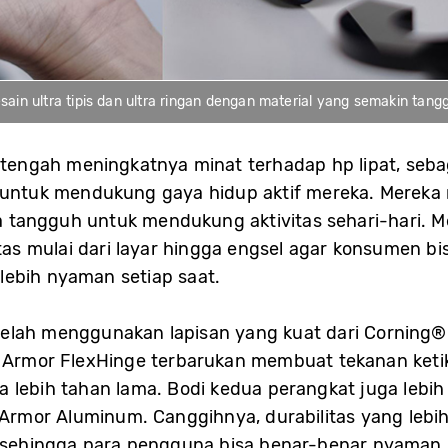
sain ultra tipis dan ultra ringan dengan material yang semakin tang
engah meningkatnya minat terhadap hp lipat, seb
t untuk mendukung gaya hidup aktif mereka. Mereka
uga tangguh untuk mendukung aktivitas sehari-hari. 
as mulai dari layar hingga engsel agar konsumen b
ebih nyaman setiap saat.
7 telah menggunakan lapisan yang kuat dari Corning® 
 Armor FlexHinge terbarukan membuat tekanan ketika
a lebih tahan lama. Bodi kedua perangkat juga lebi
mor Aluminum. Canggihnya, durabilitas yang lebih 
, sehingga para pengguna bisa benar-benar nyaman