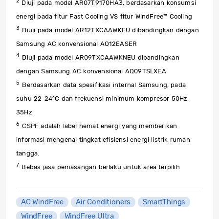
2
Diuji pada model AR07T9170HA3, berdasarkan konsumsi
energi pada fitur Fast Cooling VS fitur WindFree™ Cooling
3
Diuji pada model AR12TXCAAWKEU dibandingkan dengan
Samsung AC konvensional AQ12EASER
4
Diuji pada model AR09TXCAAWKNEU dibandingkan
dengan Samsung AC konvensional AQ09TSLXEA
5
Berdasarkan data spesifikasi internal Samsung, pada
suhu 22-24⁰C dan frekuensi minimum kompresor 50Hz-
35Hz
6
CSPF adalah label hemat energi yang memberikan
informasi mengenai tingkat efisiensi energi listrik rumah
tangga.
7
Bebas jasa pemasangan berlaku untuk area terpilih
AC WindFree
Air Conditioners
SmartThings
WindFree
WindFree Ultra