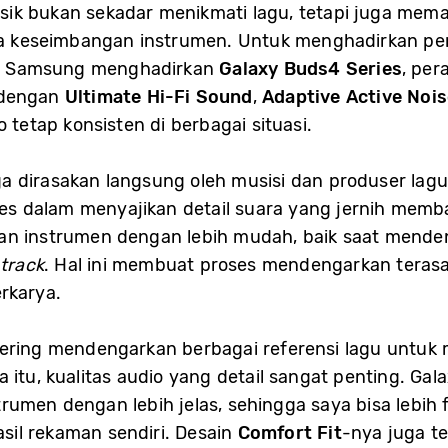
ik bukan sekadar menikmati lagu, tetapi juga memah
ngga keseimbangan instrumen. Untuk menghadirkan 
ut, Samsung menghadirkan
Galaxy Buds4 Series
, pe
 dengan
Ultimate Hi-Fi Sound
,
Adaptive Active Nois
o tetap konsisten di berbagai situasi.
a dirasakan langsung oleh musisi dan produser lag
s dalam menyajikan detail suara yang jernih memb
an instrumen dengan lebih mudah, baik saat mende
h
track
. Hal ini membuat proses mendengarkan terasa 
rkarya.
sering mendengarkan berbagai referensi lagu untu
 itu, kualitas audio yang detail sangat penting. G
rumen dengan lebih jelas, sehingga saya bisa lebi
il rekaman sendiri. Desain
Comfort Fit
-nya juga t