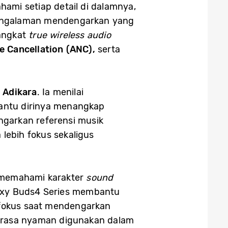
ami setiap detail di dalamnya,
pengalaman mendengarkan yang
rangkat
true wireless audio
e Cancellation (ANC),
serta
u
Adikara
. Ia menilai
antu dirinya menangkap
ngarkan referensi musik
lebih fokus sekaligus
k memahami karakter
sound
alaxy Buds4 Series membantu
h fokus saat mendengarkan
erasa nyaman digunakan dalam