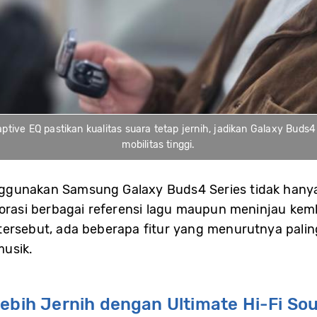
tive EQ pastikan kualitas suara tetap jernih, jadikan Galaxy Buds4
mobilitas tinggi.
ggunakan Samsung Galaxy Buds4 Series tidak hanya 
lorasi berbagai referensi lagu maupun meninjau kem
 tersebut, ada beberapa fitur yang menurutnya pal
musik.
Lebih Jernih dengan Ultimate Hi-Fi So