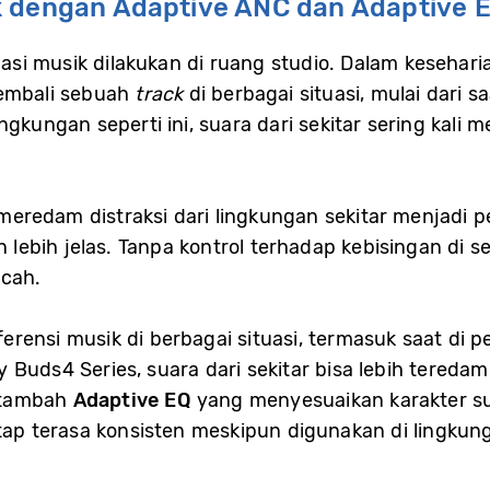
k dengan Adaptive ANC dan Adaptive 
si musik dilakukan di ruang studio. Dalam kesehar
kembali sebuah
track
di berbagai situasi, mulai dari s
ingkungan seperti ini, suara dari sekitar sering kal
redam distraksi dari lingkungan sekitar menjadi pe
bih jelas. Tanpa kontrol terhadap kebisingan di se
cah.
rensi musik di berbagai situasi, termasuk saat di p
y Buds4 Series, suara dari sekitar bisa lebih tereda
itambah
Adaptive EQ
yang menyesuaikan karakter su
 terasa konsisten meskipun digunakan di lingkung