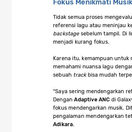
Fokus Menikmati Musi
Tidak semua proses mengevalua
referensi lagu atau meninjau 
backstage
sebelum tampil. Di l
menjadi kurang fokus.
Karena itu, kemampuan untuk me
memahami nuansa lagu dengan le
sebuah
track
bisa mudah terpe
“Saya sering mendengarkan refe
Dengan
Adaptive ANC
di Galax
fokus mendengarkan musik. D
pengalaman mendengarkan tetap
Adikara
.