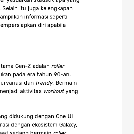
enyesuaikan statistik apa yang
. Selain itu juga kelengkapan
mpilkan informasi seperti
empersiapkan diri apabila
erutama Gen-Z adalah
roller
kukan pada era tahun 90-an,
bervariasi dan
trendy
. Bermain
menjadi aktivitas
workout
yang
ang didukung dengan One UI
rasi dengan ekosistem Galaxy,
saat sedang bermain
roller