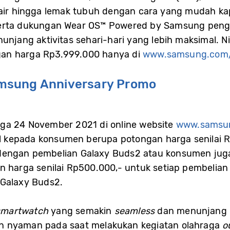
 air hingga lemak tubuh dengan cara yang mudah ka
 Serta dukungan Wear OS™ Powered by Samsung pe
nunjang aktivitas sehari-hari yang lebih maksimal. N
an harga Rp3.999.000 hanya di
www.samsung.com/
msung Anniversary Promo
gga 24 November 2021 di online website
www.samsu
 kepada konsumen berupa potongan harga senilai R
dengan pembelian Galaxy Buds2 atau konsumen jug
an harga senilai Rp500.000,- untuk setiap pembelia
 Galaxy Buds2.
smartwatch
yang semakin
seamless
dan menunjang b
n nyaman pada saat melakukan kegiatan olahraga
o