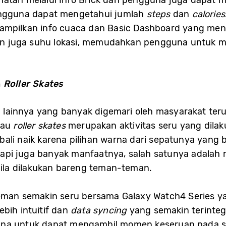
hatan melalui Info Brick dan pengguna juga dapat m
pengguna dapat mengetahui jumlah
steps
dan
calories
ampilkan info cuaca dan Basic Dashboard yang mena
 dan juga suhu lokasi, memudahkan pengguna untuk m
n
Roller Skates
aga lainnya yang banyak digemari oleh masyarakat t
tau
roller skates
merupakan aktivitas seru yang dila
ali naik karena pilihan warna dari sepatunya yang 
, tapi juga banyak manfaatnya, salah satunya adalah 
la dilakukan bareng teman-teman.
man semakin seru bersama Galaxy Watch4 Series y
bih intuitif dan
data syncing
yang semakin terinteg
guna untuk dapat mengambil momen keseruan pada 