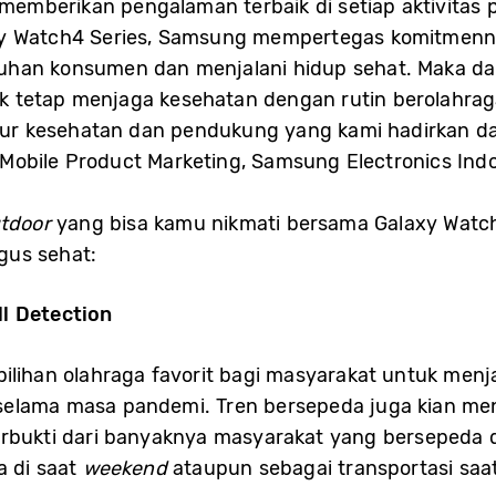
mberikan pengalaman terbaik di setiap aktivitas 
axy Watch4 Series, Samsung mempertegas komitmen
han konsumen dan menjalani hidup sehat. Maka dari
k tetap menjaga kesehatan dengan rutin berolahr
fitur kesehatan dan pendukung yang kami hadirkan da
& Mobile Product Marketing, Samsung Electronics Ind
tdoor
yang bisa kamu nikmati bersama Galaxy Watc
gus sehat:
l Detection
pilihan olahraga favorit bagi masyarakat untuk men
elama masa pandemi. Tren bersepeda juga kian menin
erbukti dari banyaknya masyarakat yang bersepeda d
a di saat
weekend
ataupun sebagai transportasi saa