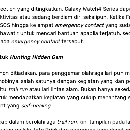
etection yang ditingkatkan, Galaxy Watch4 Series dap
vitas atau sedang berdiam diri sekalipun. Ketika Fal
 SOS hingga ke empat
emergency contact
yang suda
 khawatir untuk mencari bantuan apabila terjatuh, s
epada
emergency contact
tersebut.
ntuk
Hunting Hidden Gem
hon ditiadakan, para penggemar olahraga lari pun me
hobinya, salah satunya dengan kegiatan yang kian p
aitu
trail run
atau lari lintas alam. Bukan hanya seke
uk mendapatkan kegiatan yang cukup menantang s
ent yang
self-healing
.
kap dalam berolahraga
trail run
, kini tampilan pada