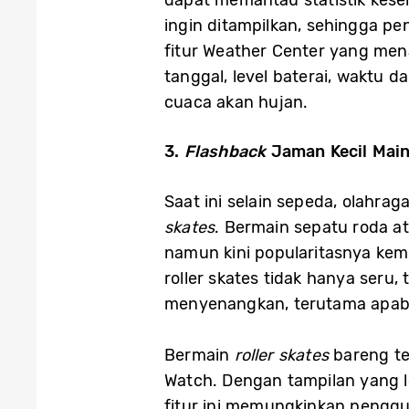
dapat memantau statistik kese
ingin ditampilkan, sehingga 
fitur Weather Center yang men
tanggal, level baterai, waktu
cuaca akan hujan.
3.
Flashback
Jaman Kecil Mai
Saat ini selain sepeda, olahr
skates
. Bermain sepatu roda a
namun kini popularitasnya kemb
roller skates tidak hanya seru
menyenangkan, terutama apabi
Bermain
roller skates
bareng te
Watch. Dengan tampilan yang le
fitur ini memungkinkan peng