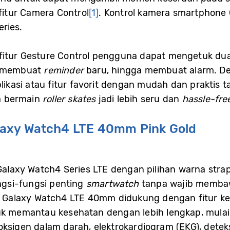
tur Camera Control
[1]
. Kontrol kamera smartphone 
ries.
itur Gesture Control pengguna dapat mengetuk dua k
a, membuat
reminder
baru, hingga membuat alarm. De
kasi atau fitur favorit dengan mudah dan praktis t
a bermain
roller skates
jadi lebih seru dan
hassle-fre
axy Watch4 LTE 40mm Pink Gold
Galaxy Watch4 Series LTE dengan pilihan warna strap 
gsi-fungsi penting
smartwatch
tanpa wajib membaw
a. Galaxy Watch4 LTE 40mm didukung dengan fitur ke
memantau kesehatan dengan lebih lengkap, mulai 
oksigen dalam darah, elektrokardiogram (EKG), detek