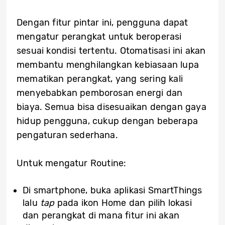
Dengan fitur pintar ini, pengguna dapat
mengatur perangkat untuk beroperasi
sesuai kondisi tertentu. Otomatisasi ini akan
membantu menghilangkan kebiasaan lupa
mematikan perangkat, yang sering kali
menyebabkan pemborosan energi dan
biaya. Semua bisa disesuaikan dengan gaya
hidup pengguna, cukup dengan beberapa
pengaturan sederhana.
Untuk mengatur Routine:
Di smartphone, buka aplikasi SmartThings
lalu
tap
pada ikon Home dan pilih lokasi
dan perangkat di mana fitur ini akan