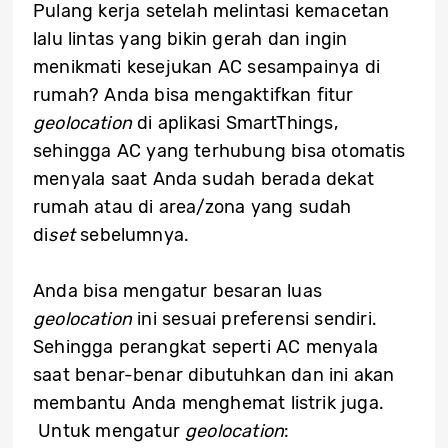
Pulang kerja setelah melintasi kemacetan
lalu lintas yang bikin gerah dan ingin
menikmati kesejukan AC sesampainya di
rumah? Anda bisa mengaktifkan fitur
geolocation
di aplikasi SmartThings,
sehingga AC yang terhubung bisa otomatis
menyala saat Anda sudah berada dekat
rumah atau di area/zona yang sudah
di
set
sebelumnya.
Anda bisa mengatur besaran luas
geolocation
ini sesuai preferensi sendiri.
Sehingga perangkat seperti AC menyala
saat benar-benar dibutuhkan dan ini akan
membantu Anda menghemat listrik juga.
Untuk mengatur
geolocation
: