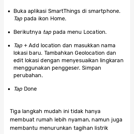
Buka aplikasi SmartThings di smartphone.
Tap
pada ikon Home.
Berikutnya
tap
pada menu Location.
Tap
+ Add location dan masukkan nama
lokasi baru. Tambahkan Geolocation dan
edit lokasi dengan menyesuaikan lingkaran
menggunakan penggeser. Simpan
perubahan.
Tap
Done
Tiga langkah mudah ini tidak hanya
membuat rumah lebih nyaman, namun juga
membantu menurunkan tagihan listrik