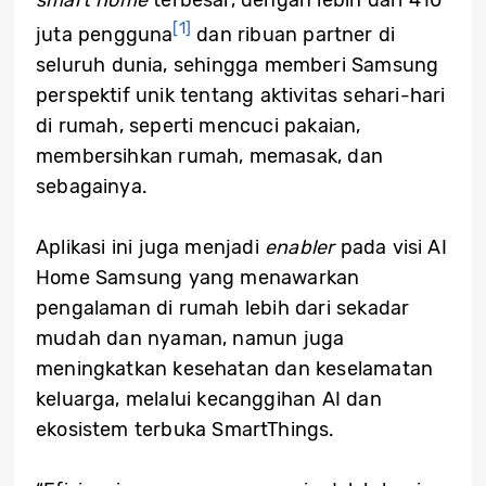
smart home
terbesar, dengan lebih dari 410
[1]
juta pengguna
dan ribuan partner di
seluruh dunia, sehingga memberi Samsung
perspektif unik tentang aktivitas sehari-hari
di rumah, seperti mencuci pakaian,
membersihkan rumah, memasak, dan
sebagainya.
Aplikasi ini juga menjadi
enabler
pada visi AI
Home Samsung yang menawarkan
pengalaman di rumah lebih dari sekadar
mudah dan nyaman, namun juga
meningkatkan kesehatan dan keselamatan
keluarga, melalui kecanggihan AI dan
ekosistem terbuka SmartThings.