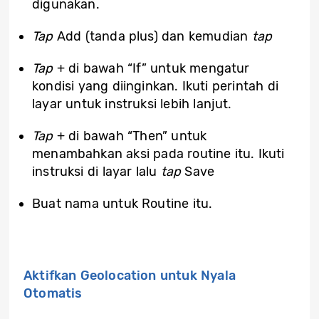
digunakan.
Tap
Add (tanda plus) dan kemudian
tap
Tap
+ di bawah “If” untuk mengatur
kondisi yang diinginkan. Ikuti perintah di
layar untuk instruksi lebih lanjut.
Tap
+ di bawah “Then” untuk
menambahkan aksi pada routine itu. Ikuti
instruksi di layar lalu
tap
Save
Buat nama untuk Routine itu.
Aktifkan Geolocation untuk Nyala
Otomatis