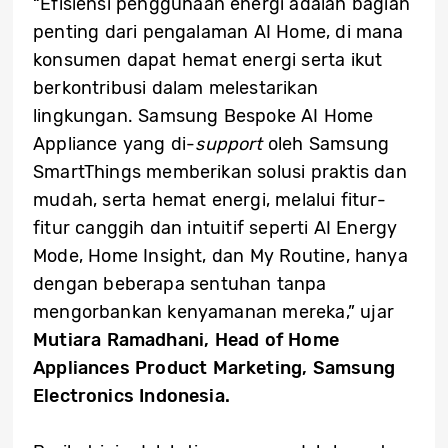
“Efisiensi penggunaan energi adalah bagian
penting dari pengalaman AI Home, di mana
konsumen dapat hemat energi serta ikut
berkontribusi dalam melestarikan
lingkungan. Samsung Bespoke AI Home
Appliance yang di-
support
oleh Samsung
SmartThings memberikan solusi praktis dan
mudah, serta hemat energi, melalui fitur-
fitur canggih dan intuitif seperti AI Energy
Mode, Home Insight, dan My Routine, hanya
dengan beberapa sentuhan tanpa
mengorbankan kenyamanan mereka,” ujar
Mutiara Ramadhani, Head of Home
Appliances Product Marketing, Samsung
Electronics Indonesia.