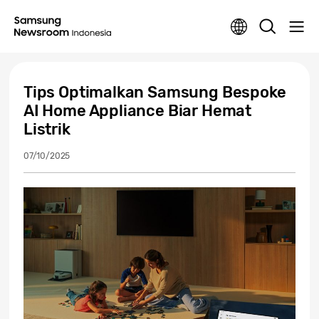
Tips Optimalkan Samsung Bespoke
AI Home Appliance Biar Hemat
Listrik
07/10/2025