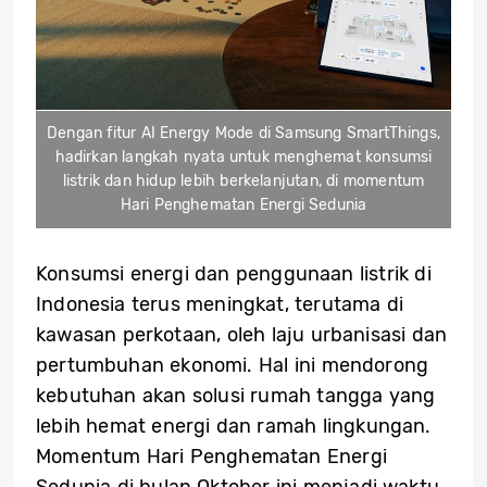
Dengan fitur AI Energy Mode di Samsung SmartThings,
hadirkan langkah nyata untuk menghemat konsumsi
listrik dan hidup lebih berkelanjutan, di momentum
Hari Penghematan Energi Sedunia
Konsumsi energi dan penggunaan listrik di
Indonesia terus meningkat, terutama di
kawasan perkotaan, oleh laju urbanisasi dan
pertumbuhan ekonomi. Hal ini mendorong
kebutuhan akan solusi rumah tangga yang
lebih hemat energi dan ramah lingkungan.
Momentum Hari Penghematan Energi