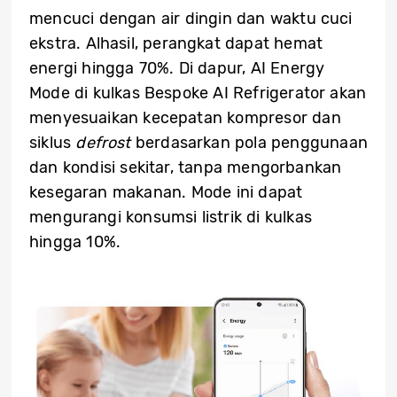
mencuci dengan air dingin dan waktu cuci
ekstra. Alhasil, perangkat dapat hemat
energi hingga 70%. Di dapur, AI Energy
Mode di kulkas Bespoke AI Refrigerator akan
menyesuaikan kecepatan kompresor dan
siklus
defrost
berdasarkan pola penggunaan
dan kondisi sekitar, tanpa mengorbankan
kesegaran makanan. Mode ini dapat
mengurangi konsumsi listrik di kulkas
hingga 10%.