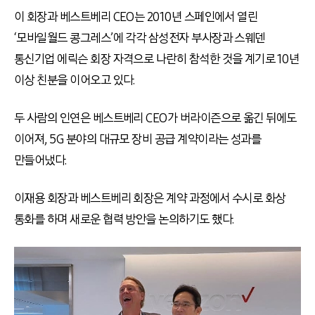
이 회장과 베스트베리
CEO
는
2010
년 스페인에서 열린
‘
모바일월드 콩그레스
’
에 각각 삼성전자 부사장과 스웨덴
통신기업 에릭슨 회장 자격으로 나란히 참석한 것을 계기로
10
년
이상 친분을 이어오고 있다
.
두 사람의 인연은 베스트베리
CEO
가 버라이즌으로 옮긴 뒤에도
이어져
, 5G
분야의 대규모 장비 공급 계약이라는 성과를
만들어냈다
.
이재용 회장과 베스트베리 회장은 계약 과정에서 수시로 화상
통화를 하며 새로운 협력 방안을 논의하기도 했다
.