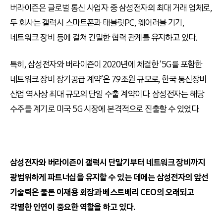
버라이즌은 글로벌 통신 사업자 중 삼성전자의 최대 거래 업체로
,
두 회사는 갤럭시 스마트폰과 태블릿
PC,
웨어러블 기기
,
네트워크 장비 등에 걸쳐 긴밀한 협력 관계를 유지하고 있다
.
특히
,
삼성전자와 버라이즌이
2020
년에 체결한
‘5G
를 포함한
네트워크 장비 장기공급 계약
’
은
7.9
조원 규모로
,
한국 통신장비
산업 역사상 최대 규모의 단일 수출 계약이다
.
삼성전자는 해당
수주를 계기로 미국
5G
시장에 본격적으로 진출할 수 있었다
.
삼성전자와 버라이즌이 갤럭시 단말기부터 네트워크 장비까지
광범위하게 파트너십을 유지할 수 있는 데에는 삼성전자의 앞선
기술력은 물론 이재용 회장과 베스트베리
CEO
의 오래되고
각별한 인연이 중요한 역할을 하고 있다
.