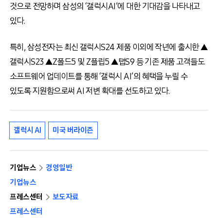
것으로 전망하며 삼성의
‘
갤럭시
AI’
에 대한 기대감을 나타내고
있다
.
특히
,
삼성전자는 최신 갤럭시
S24
제품 이외에 작년에 출시한 ▲
갤럭시
S23
▲
Z
폴드
5
및
Z
플립
5
▲탭
S9
등 기존 제품 고객들도
소프트웨어 업데이트를 통해
‘
갤럭시
AI’
의 혜택을 누릴 수
있도록 지원함으로써
AI
저변 확대를 선도하고 있다
.
갤럭시 AI
미국 버라이즌
기업뉴스
경영일반
기업뉴스
프레스센터
보도자료
프레스센터