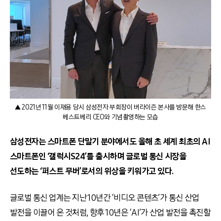
▲ 2021년 11월 이재용 당시 삼성전자 부회장이 버라이즌 본사를 방문해 한스
베스트베리 CEO와 기념촬영하는 모습
삼성전자는 스마트폰 단말기 분야에서도 올해 초 세계 최초의
AI
스마트폰인
‘
갤럭시
S24’
를 출시하며 글로벌 통신 시장을
선도하는
‘
퍼스트 무버
’
로서의 위상을 키워가고 있다
.
글로벌 통신 업계는 지난
10
년간
‘
비디오 콘텐츠
’
가 통신 산업
발전을 이끌어 온 것처럼
,
향후
10
년은
‘AI’
가 산업 발전을 촉진할