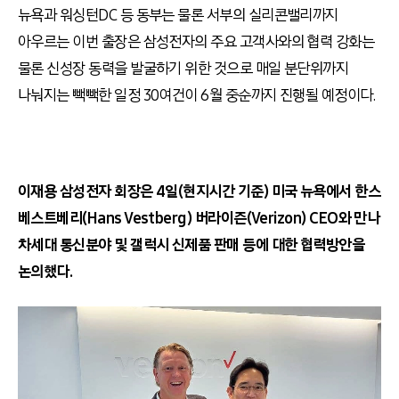
뉴욕과 워싱턴
DC
등 동부는 물론 서부의 실리콘밸리까지
아우르는 이번 출장은 삼성전자의 주요 고객사와의 협력 강화는
물론 신성장 동력을 발굴하기 위한 것으로 매일 분단위까지
나눠지는 빽빽한 일정
30
여건이
6
월 중순까지 진행될 예정이다
.
이재용 삼성전자 회장은
4
일
(
현지시간 기준
)
미국 뉴욕에서 한스
베스트베리
(Hans Vestberg)
버라이즌
(Verizon) CEO
와 만나
차세대 통신분야 및 갤럭시 신제품 판매 등에 대한 협력방안을
논의했다
.