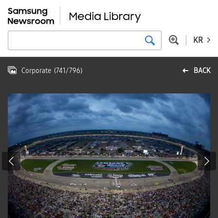
KR
Corporate
(
741
/
796
)
BACK