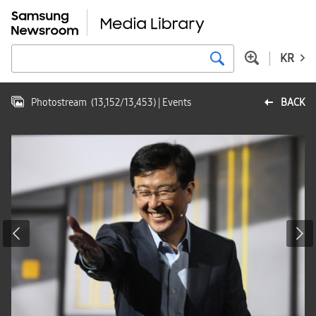
KR
Photostream
(
13,152
/
13,453
)
| Events
BACK