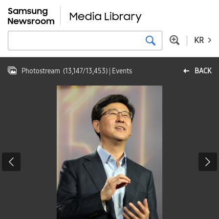
KR
Photostream
(
13,147
/
13,453
)
| Events
BACK