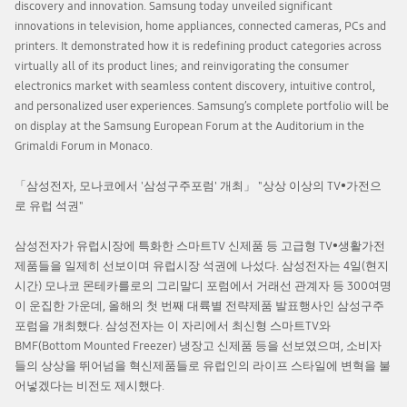
discovery and innovation. Samsung today unveiled significant
innovations in television, home appliances, connected cameras, PCs and
printers. It demonstrated how it is redefining product categories across
virtually all of its product lines; and reinvigorating the consumer
electronics market with seamless content discovery, intuitive control,
and personalized user experiences. Samsung’s complete portfolio will be
on display at the Samsung European Forum at the Auditorium in the
Grimaldi Forum in Monaco.
「삼성전자, 모나코에서 '삼성구주포럼' 개최」 "상상 이상의 TV•가전으
로 유럽 석권"
삼성전자가 유럽시장에 특화한 스마트TV 신제품 등 고급형 TV•생활가전
제품들을 일제히 선보이며 유럽시장 석권에 나섰다. 삼성전자는 4일(현지
시간) 모나코 몬테카를로의 그리말디 포럼에서 거래선 관계자 등 300여명
이 운집한 가운데, 올해의 첫 번째 대륙별 전략제품 발표행사인 삼성구주
포럼을 개최했다. 삼성전자는 이 자리에서 최신형 스마트TV와
BMF(Bottom Mounted Freezer) 냉장고 신제품 등을 선보였으며, 소비자
들의 상상을 뛰어넘을 혁신제품들로 유럽인의 라이프 스타일에 변혁을 불
어넣겠다는 비전도 제시했다.