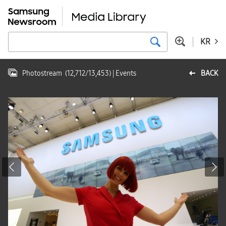
KR
Photostream
(
12,712
/
13,453
)
| Events
BACK