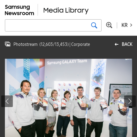
KR
Photostream
(
12,603
/
13,453
)
| Corporate
BACK