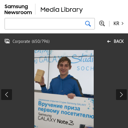
KR
Corporate
(
650
/
796
)
BACK