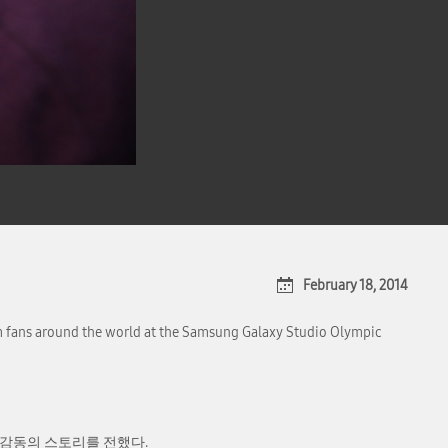
February 18, 2014
m fans around the world at the Samsung Galaxy Studio Olympic
 감동의 스토리를 전했다.